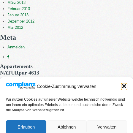
März 2013
Februar 2013
Januar 2013
Dezember 2012
Mai 2012
Meta
Anmelden
Appartements
NATURpur 4613
9805 Baldramsdorf, Baldramsdorf 216,
Cookie-Zustimmung verwalten
"Baldramsdorfer Herzplatz"
AUSTRIA
Wir nutzen Cookies auf unserer Website welche technisch notwendig sind
um Ihnen ein optimales Erlebnis zu bieten und auch solche deren Zweck
die Analyse von Websitezugriffen ist.
Tel.: +43 676 444 74 47
E-Mail:
info@naturpur-4613.at
Erlauben
Ablehnen
Verwalten
Impressum
|
Datenschutzhinweise