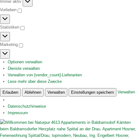
Funktional
Immer aktiv
Vorlieben
Vorlieben
Statistiken
Statistiken
Marketing
Marketing
Optionen verwalten
Dienste verwalten
Verwalten von {vendor_count}-Lieferanten
Lese mehr über diese Zwecke
Verwalten
Erlauben
Ablehnen
Verwalten
Einstellungen speichern
Datenschutzhinweise
Impressum