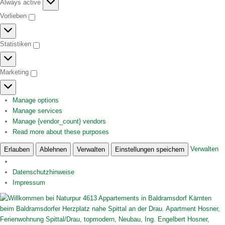
Funktional
Always active
Vorlieben
Vorlieben
Statistiken
Statistiken
Marketing
Marketing
Manage options
Manage services
Manage {vendor_count} vendors
Read more about these purposes
Verwalten
Erlauben
Ablehnen
Verwalten
Einstellungen speichern
Datenschutzhinweise
Impressum