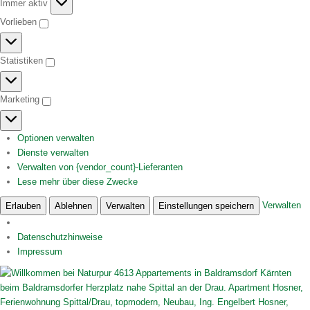
Funktional
Immer aktiv
Vorlieben
Vorlieben
Statistiken
Statistiken
Marketing
Marketing
Optionen verwalten
Dienste verwalten
Verwalten von {vendor_count}-Lieferanten
Lese mehr über diese Zwecke
Verwalten
Erlauben
Ablehnen
Verwalten
Einstellungen speichern
Datenschutzhinweise
Impressum