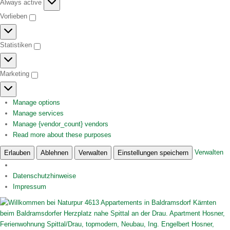
Funktional
Always active
Vorlieben
Vorlieben
Statistiken
Statistiken
Marketing
Marketing
Manage options
Manage services
Manage {vendor_count} vendors
Read more about these purposes
Verwalten
Erlauben
Ablehnen
Verwalten
Einstellungen speichern
Datenschutzhinweise
Impressum