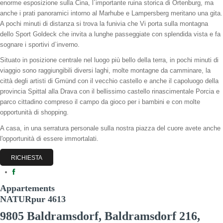
enorme esposizione sulla Cina, l`importante ruina storica di Ortenburg, ma
anche i prati panoramici intorno al Marhube e Lampersberg meritano una gita.
A pochi minuti di distanza si trova la funivia che Vi porta sulla montagna
dello Sport Goldeck che invita a lunghe passeggiate con splendida vista e fa
sognare i sportivi d`inverno.
Situato in posizione centrale nel luogo più bello della terra, in pochi minuti di
viaggio sono raggiungibili diversi laghi, molte montagne da camminare, la
città degli artisti di Gmünd con il vecchio castello e anche il capoluogo della
provincia Spittal alla Drava con il bellissimo castello rinascimentale Porcia e
parco cittadino compreso il campo da gioco per i bambini e con molte
opportunità di shopping.
A casa, in una serratura personale sulla nostra piazza del cuore avete anche
l'opportunità di essere immortalati.
RICHIESTA
Appartements
NATURpur 4613
9805 Baldramsdorf, Baldramsdorf 216,