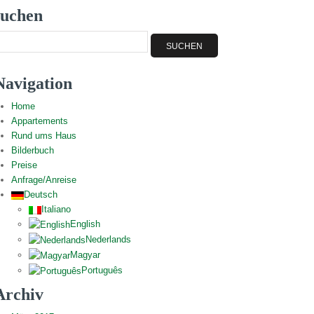
suchen
Navigation
Home
Appartements
Rund ums Haus
Bilderbuch
Preise
Anfrage/Anreise
Deutsch
Italiano
English
Nederlands
Magyar
Português
Archiv